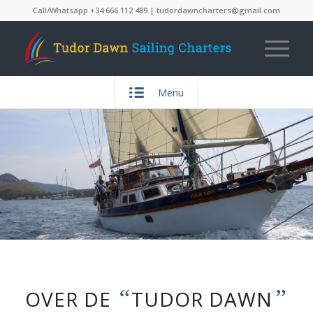
Call/Whatsapp
+34 666 112 489
|
tudordawncharters@gmail.com
Menu
“
”
OVER DE
TUDOR DAWN